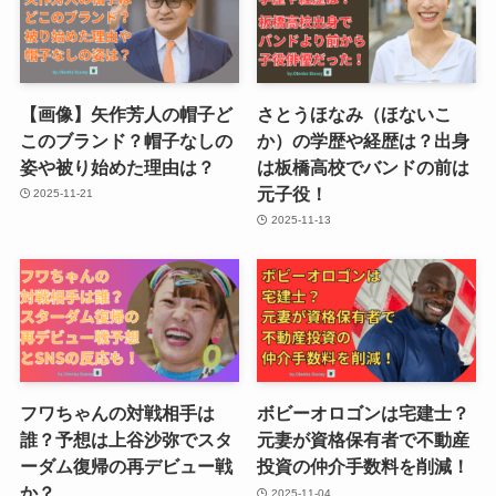
【画像】矢作芳人の帽子ど
さとうほなみ（ほないこ
このブランド？帽子なしの
か）の学歴や経歴は？出身
姿や被り始めた理由は？
は板橋高校でバンドの前は
元子役！
2025-11-21
2025-11-13
フワちゃんの対戦相手は
ボビーオロゴンは宅建士？
誰？予想は上谷沙弥でスタ
元妻が資格保有者で不動産
ーダム復帰の再デビュー戦
投資の仲介手数料を削減！
か？
2025-11-04