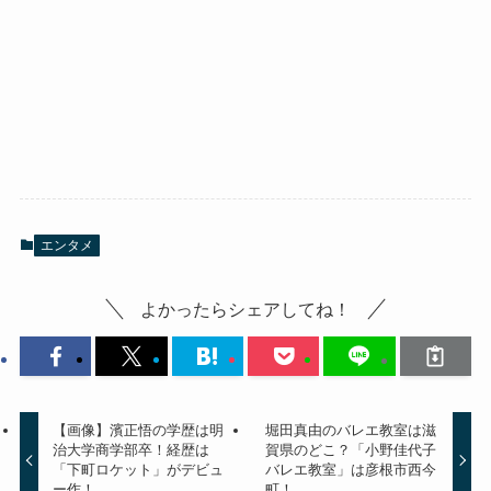
エンタメ
よかったらシェアしてね！
【画像】濱正悟の学歴は明
堀田真由のバレエ教室は滋
治大学商学部卒！経歴は
賀県のどこ？「小野佳代子
「下町ロケット」がデビュ
バレエ教室」は彦根市西今
ー作！
町！