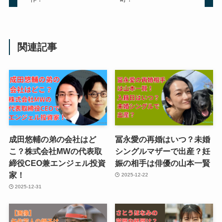
関連記事
成田悠輔の弟の会社はど
冨永愛の再婚はいつ？未婚
こ？株式会社MWの代表取
シングルマザーで出産？妊
締役CEO兼エンジェル投資
娠の相手は俳優の山本一賢
家！
2025-12-22
2025-12-31