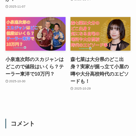
2025-11-07
小泉進次郎のスカジャンは
森七菜は大分県のどこ出
どこので値段はいくら？テ
身？実家が掘っ立て小屋の
ーラー東洋で10万円？
噂や大分高校時代のエピソ
ードも！
2025-10-30
2025-10-29
コメント