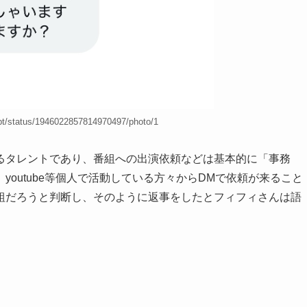
pt/status/1946022857814970497/photo/1
るタレントであり、番組への出演依頼などは基本的に「事務
outube等個人で活動している方々からDMで依頼が来ること
組だろうと判断し、そのように返事をしたとフィフィさんは語