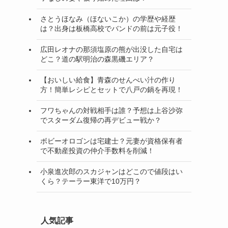
さとうほなみ（ほないこか）の学歴や経歴
は？出身は板橋高校でバンドの前は元子役！
広田レオナの那須塩原の熊が出没した自宅は
どこ？道の駅明治の森黒磯エリア？
【おいしい給食】青森のせんべい汁の作り
方！簡単レシピとセットで八戸の鍋を再現！
フワちゃんの対戦相手は誰？予想は上谷沙弥
でスターダム復帰の再デビュー戦か？
ボビーオロゴンは宅建士？元妻が資格保有者
で不動産投資の仲介手数料を削減！
小泉進次郎のスカジャンはどこので値段はい
くら？テーラー東洋で10万円？
人気記事