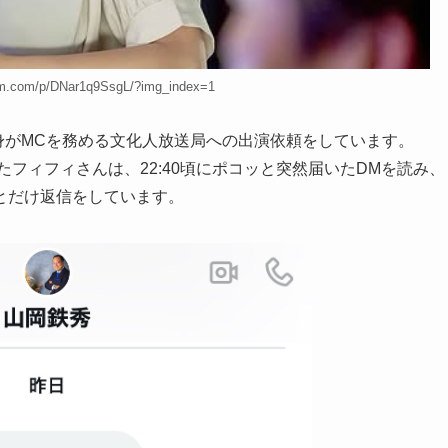
ram.com/p/DNar1q9SsgL/?img_index=1
自身がMCを務める文化人放送局への出演依頼をしています。
フィフィさんは、22:40頃にポコッと突然届いたDMを読み、
とだけ返信をしています。